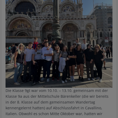
Die Klasse 9gt war vom 10.10. – 13.10. gemeinsam mit der
Klasse 9a aus der Mittelschule Bärenkeller (die wir bereits
in der 8. Klasse auf dem gemeinsamen Wandertag
kennengelernt hatten) auf Abschlussfahrt in Cavallino,
Italien. Obwohl es schon Mitte Oktober war, hatten wir