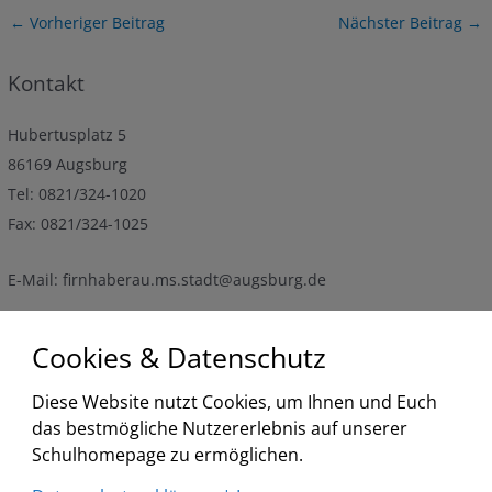
Post
←
Vorheriger Beitrag
Nächster Beitrag
→
navigation
Kontakt
Hubertusplatz 5
86169 Augsburg
Tel: 0821/324-1020
Fax: 0821/324-1025
E-Mail: firnhaberau.ms.stadt@augsburg.de
Termine
Cookies & Datenschutz
Diese Website nutzt Cookies, um Ihnen und Euch
<
2026
>
<
>
das bestmögliche Nutzererlebnis auf unserer
August
Schulhomepage zu ermöglichen.
Liste