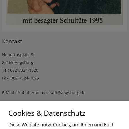
Kontakt
Hubertusplatz 5
86169 Augsburg
Tel: 0821/324-1020
Fax: 0821/324-1025
E-Mail: firnhaberau.ms.stadt@augsburg.de
Cookies & Datenschutz
Termine
Diese Website nutzt Cookies, um Ihnen und Euch
<
2026
>