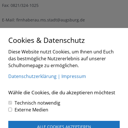
Fax: 0821/324-1025
E-Mail: firnhaberau.ms.stadt@augsburg.de
Termine
Cookies & Datenschutz
Diese Website nutzt Cookies, um Ihnen und Euch
<
2026
>
<
>
das bestmögliche Nutzererlebnis auf unserer
August
Schulhomepage zu ermöglichen.
Liste
Datenschutzerklärung
|
Impressum
Keine Veranstaltungen
Wähle die Cookies, die du akzeptieren möchtest
Technisch notwendig
Externe Medien
Copyright © 2026 Grundschule und Mittelschule Augsburg-
Firnhaberau
ALLE COOKIES AKZEPTIEREN
Home