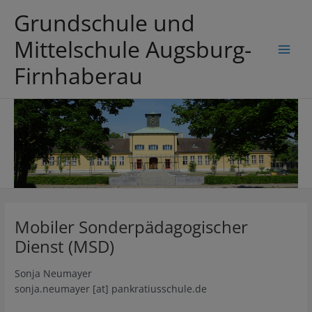
Zum
Grundschule und
Inhalt
springen
Mittelschule Augsburg-
Main
Firnhaberau
Men
Mobiler Sonderpädagogischer
Dienst (MSD)
Sonja Neumayer
sonja.neumayer [at] pankratiusschule.de