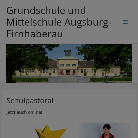
Zum
Grundschule und
Inhalt
springen
Mittelschule Augsburg-
Main
Firnhaberau
Men
Schulpastoral
Jetzt auch online!