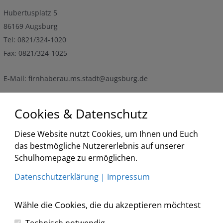
Hubertusplatz 5
86169 Augsburg
Tel: 0821/324-1020
Fax: 0821/324-1025
E-Mail: firnhaberau.ms.stadt@augsburg.de
Termine
Cookies & Datenschutz
Diese Website nutzt Cookies, um Ihnen und Euch
<
2026
>
<
>
das bestmögliche Nutzererlebnis auf unserer
August
Schulhomepage zu ermöglichen.
Liste
Datenschutzerklärung
|
Impressum
Keine Veranstaltungen
Wähle die Cookies, die du akzeptieren möchtest
Technisch notwendig