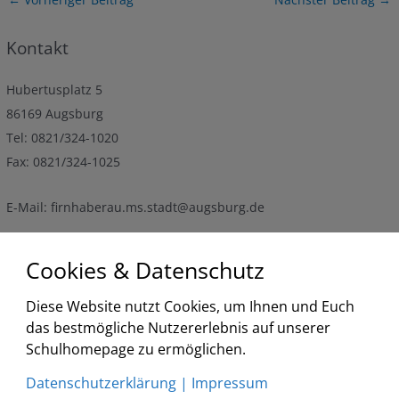
navigation
Kontakt
Hubertusplatz 5
86169 Augsburg
Tel: 0821/324-1020
Fax: 0821/324-1025
E-Mail: firnhaberau.ms.stadt@augsburg.de
Cookies & Datenschutz
Termine
Diese Website nutzt Cookies, um Ihnen und Euch
<
2026
>
<
>
das bestmögliche Nutzererlebnis auf unserer
August
Schulhomepage zu ermöglichen.
Liste
Datenschutzerklärung
|
Impressum