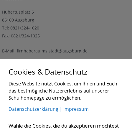
Hubertusplatz 5
86169 Augsburg
Tel: 0821/324-1020
Fax: 0821/324-1025
E-Mail: firnhaberau.ms.stadt@augsburg.de
Cookies & Datenschutz
Termine
Diese Website nutzt Cookies, um Ihnen und Euch
<
2026
>
<
>
das bestmögliche Nutzererlebnis auf unserer
August
Schulhomepage zu ermöglichen.
Liste
Datenschutzerklärung
|
Impressum
Keine Veranstaltungen
Wähle die Cookies, die du akzeptieren möchtest