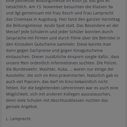
Eine Jobmesse/ Bildungsmesse im Kino? Ja, das gibt es
tatsächlich. Am 13. November besuchten die Klassen 9a
und 9gt gemeinsam mit Frau Resch und Frau Lamprecht
das Cinemaxx in Augsburg. Hier fand den ganzen Vormittag
die Bildungsmesse Azubi Spot statt. Das Besondere an der
Messe? Jede Schülerin und jeder Schüler konnten durch
Gespräche mit Firmen und durch Filme über die Betriebe in
den Kinosälen Gutscheine sammeln. Diese konnte man
dann gegen Sachpreise und gegen Kinogutscheine
eintauschen. Dieser zusätzliche Ansporn sorgte dafür, dass
unsere 9ten ordentlich Informationen suchten. Die Polizei,
die Bundeswehr, Washtec, Kuka, … waren nur einige der
Aussteller, die sich im Kino präsentierten. Natürlich gab es
auch viel Popcorn, das darf im Kino bekanntlich nicht
fehlen. Für die begleitenden Lehrerinnen war es auch eine
Möglichkeit, sich mit anderen Kollegen auszutauschen,
denn viele Schulen mit Abschlussklassen nutzten das
geniale Angebot.
L. Lamprecht