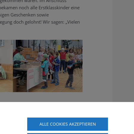
l gekommen wären. Im Anschluss
bekamen noch alle Erstklasskinder eine
inigen Geschenken sowie
egung doch gelohnt! Wir sagen: „Vielen
ALLE COOKIES AKZEPTIEREN
Nächster Beitrag
→