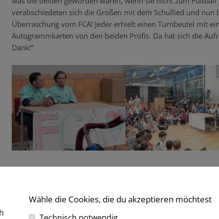
was die beiden geworden wären, wenn sie nicht zum Fußbal
verabschiedeten sich die Großen mit dem Schullied und nun 
Überraschung vom FCA! Jeder erhielt einen Turnbeutel mit e
Autogrammkarten von den beiden Profis. Da hat sich die Aufr
Dank!“
Wähle die Cookies, die du akzeptieren möchtest
h
er Beitrag
Technisch notwendig