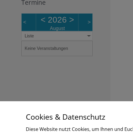
Termine
<
2026
>
<
>
August
Liste
Keine Veranstaltungen
Cookies & Datenschutz
Post
Diese Website nutzt Cookies, um Ihnen und Euc
←
Vorherig