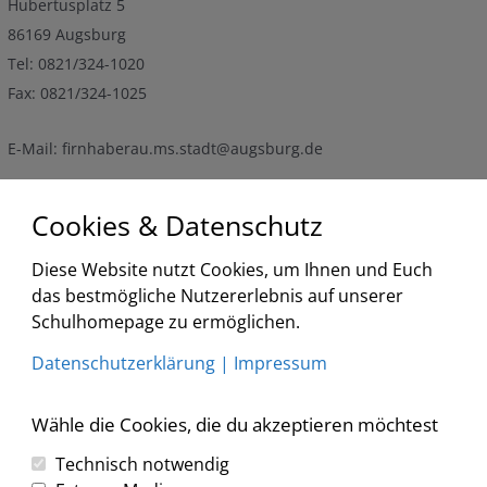
Hubertusplatz 5
86169 Augsburg
Tel: 0821/324-1020
Fax: 0821/324-1025
E-Mail: firnhaberau.ms.stadt@augsburg.de
Cookies & Datenschutz
Termine
Diese Website nutzt Cookies, um Ihnen und Euch
<
2026
>
<
>
das bestmögliche Nutzererlebnis auf unserer
August
Schulhomepage zu ermöglichen.
Liste
Datenschutzerklärung
|
Impressum
Keine Veranstaltungen
Wähle die Cookies, die du akzeptieren möchtest
Technisch notwendig