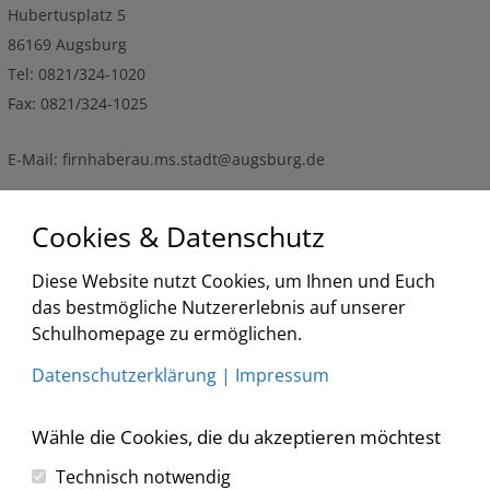
Hubertusplatz 5
86169 Augsburg
Tel: 0821/324-1020
Fax: 0821/324-1025
E-Mail: firnhaberau.ms.stadt@augsburg.de
Cookies & Datenschutz
Termine
Diese Website nutzt Cookies, um Ihnen und Euch
<
2026
>
<
>
das bestmögliche Nutzererlebnis auf unserer
August
Schulhomepage zu ermöglichen.
Liste
Datenschutzerklärung
|
Impressum
Keine Veranstaltungen
Wähle die Cookies, die du akzeptieren möchtest
Technisch notwendig