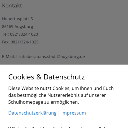
Kontakt
Hubertusplatz 5
86169 Augsburg
Tel: 0821/324-1020
Fax: 0821/324-1025
E-Mail: firnhaberau.ms.stadt@augsburg.de
Termine
Cookies & Datenschutz
Diese Website nutzt Cookies, um Ihnen und Euch
<
2026
>
<
>
das bestmögliche Nutzererlebnis auf unserer
August
Schulhomepage zu ermöglichen.
Liste
Datenschutzerklärung
|
Impressum
Keine Veranstaltungen