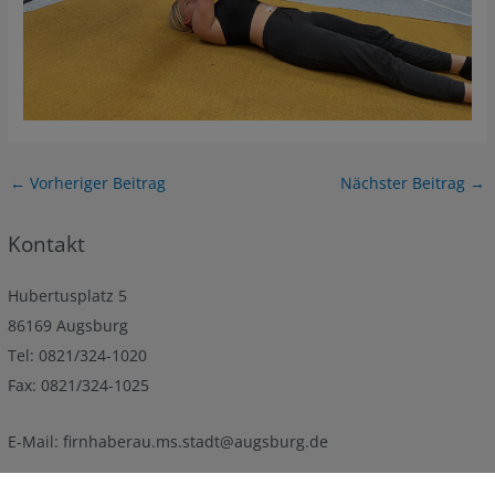
Post
←
Vorheriger Beitrag
Nächster Beitrag
→
navigation
Kontakt
Hubertusplatz 5
86169 Augsburg
Tel: 0821/324-1020
Fax: 0821/324-1025
E-Mail: firnhaberau.ms.stadt@augsburg.de