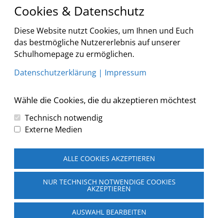
Termine
Cookies & Datenschutz
Diese Website nutzt Cookies, um Ihnen und Euch
<
2026
>
<
>
das bestmögliche Nutzererlebnis auf unserer
August
Schulhomepage zu ermöglichen.
Liste
Datenschutzerklärung
|
Impressum
Keine Veranstaltungen
Wähle die Cookies, die du akzeptieren möchtest
Technisch notwendig
Externe Medien
Copyright © 2026 Grundschule und Mittelschule Augsburg-
Firnhaberau
ALLE COOKIES AKZEPTIEREN
Home
Schule
Schulprofil
NUR TECHNISCH NOTWENDIGE COOKIES
AKZEPTIEREN
Informationen
Eltern
AUSWAHL BEARBEITEN
Termine