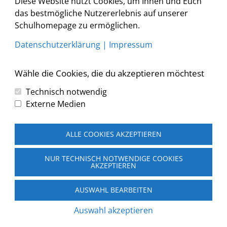
Diese Website nutzt Cookies, um Ihnen und Euch
<
2026
>
<
>
das bestmögliche Nutzererlebnis auf unserer
August
Schulhomepage zu ermöglichen.
Liste
Datenschutzerklärung
|
Impressum
Keine Veranstaltungen
Wähle die Cookies, die du akzeptieren möchtest
Technisch notwendig
Externe Medien
Copyright © 2026 Grundschule und Mittelschule Augsburg-
Firnhaberau
ALLE COOKIES AKZEPTIEREN
Home
Schule
Schulprofil
NUR TECHNISCH NOTWENDIGE COOKIES
AKZEPTIEREN
Informationen
Eltern
AUSWAHL BEARBEITEN
Termine
Aktionen und Projekte
Auswahl akzeptieren
Impressum